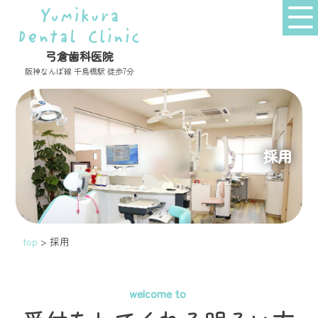
弓倉歯科医院
阪神なんば線 千鳥橋駅 徒歩7分
採用
top
>
採用
welcome to