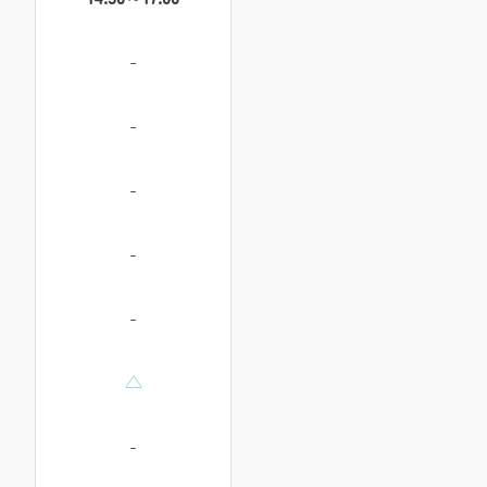
-
-
-
-
-
△
-